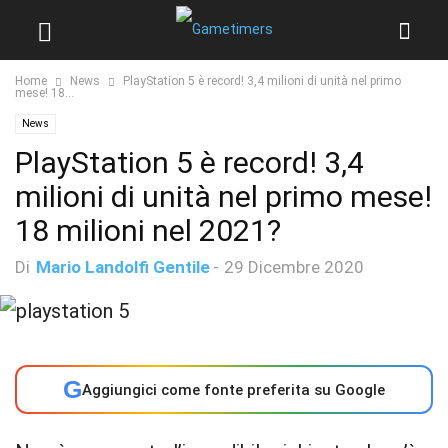
Home
News
PlayStation 5 è record! 3,4 milioni di unità nel primo
mese! 18...
News
PlayStation 5 è record! 3,4
milioni di unità nel primo mese!
18 milioni nel 2021?
Di
Mario Landolfi Gentile
-
29 Dicembre 2020
G
Aggiungici come fonte preferita su Google