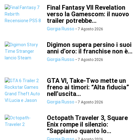
Final Fantasy VII Revelation
verso la Gamescom: il nuovo
trailer potrebbe...
Giorgia Russo
-
7 Agosto 2026
Digimon supera persino i suoi
anni d’oro: il franchise non è...
Giorgia Russo
-
7 Agosto 2026
GTA VI, Take-Two mette un
freno ai timori: “Alta fiducia”
nell’uscita...
Giorgia Russo
-
7 Agosto 2026
Octopath Traveler 3, Square
Enix rompe il silenzio:
“Sappiamo quanto lo...
Giorgia Russo
-
7 Agosto 2026