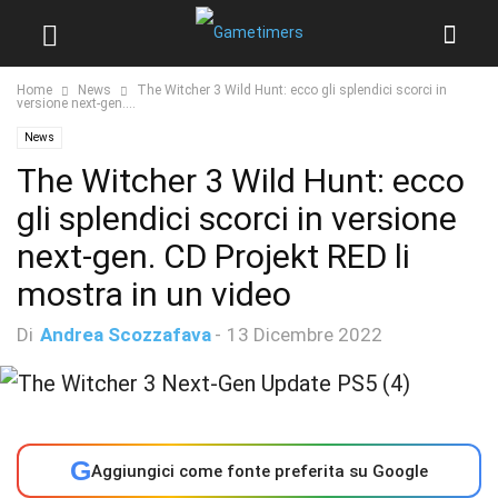
Home
News
The Witcher 3 Wild Hunt: ecco gli splendici scorci in
versione next-gen....
News
The Witcher 3 Wild Hunt: ecco
gli splendici scorci in versione
next-gen. CD Projekt RED li
mostra in un video
Di
Andrea Scozzafava
-
13 Dicembre 2022
G
Aggiungici come fonte preferita su Google