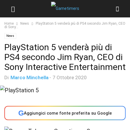
Home
News
PlayStation 5 venderà più di PS4 secondo Jim Ryan, CEO
di Sony...
News
PlayStation 5 venderà più di
PS4 secondo Jim Ryan, CEO di
Sony Interactive Entertainment
Di
Marco Minchella
-
7 Ottobre 2020
G
Aggiungici come fonte preferita su Google