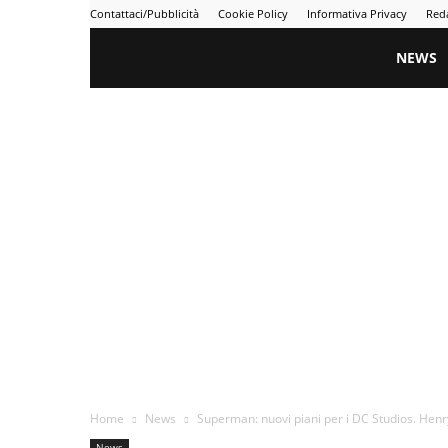
Contattaci/Pubblicità
Cookie Policy
Informativa Privacy
Red
Gametime
NEWS
Home
News
Superman: nuovi piani per i DC Studios. Henry
News