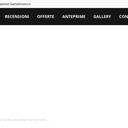
azione Gametimers.it
rs
RECENSIONI
OFFERTE
ANTEPRIME
GALLERY
CON
 Cavill potrebbe non tornare,...