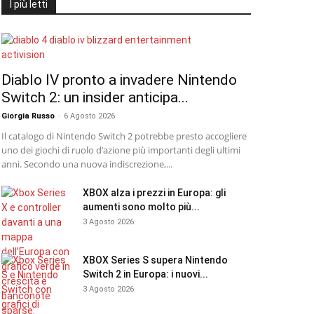
I più letti
Diablo IV pronto a invadere Nintendo
Switch 2: un insider anticipa...
Giorgia Russo
-
6 Agosto 2026
Il catalogo di Nintendo Switch 2 potrebbe presto accogliere
uno dei giochi di ruolo d’azione più importanti degli ultimi
anni. Secondo una nuova indiscrezione,...
XBOX alza i prezzi in Europa: gli
aumenti sono molto più...
3 Agosto 2026
XBOX Series S supera Nintendo
Switch 2 in Europa: i nuovi...
3 Agosto 2026