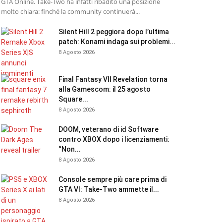
GTA Online. Take-Two ha infatti ribadito una posizione
molto chiara: finché la community continuerà...
Silent Hill 2 peggiora dopo l’ultima
patch: Konami indaga sui problemi...
8 Agosto 2026
Final Fantasy VII Revelation torna
alla Gamescom: il 25 agosto
Square...
8 Agosto 2026
DOOM, veterano di id Software
contro XBOX dopo i licenziamenti:
“Non...
8 Agosto 2026
Console sempre più care prima di
GTA VI: Take-Two ammette il...
8 Agosto 2026