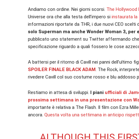
Andiamo con ordine. Nei giorni scorsi.
The Hollywood 
Universe ora che alla testa dell’impero si
instaurata la
informazioni riportate da THR, i due nuovi CEO scelti
solo Superman ma anche Wonder Woman 3, per 
pubblicato uno statement su Twitter affermando che
specificazione riguardo a quali fossero le cose azzecca
A battersi per il ritorno di Cavill nei panni dell’ultimo fi
SPOILER FINALE BLACK ADAM
. The Rock, interpret
rivedere Cavill col suo costume rosso e blu addosso 
Restiamo in attesa di sviluppi.
I piani
ufficiali di J
prossima settimana in una presentazione con Wa
importante è relativa a The Flash. Il film con Ezra Mille
ancora.
Questa volta una settimana in anticipo rispetto
ALTHOUGH THIS FIR