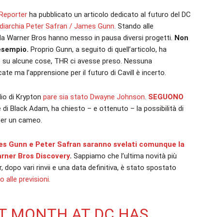
Reporter
ha pubblicato un articolo dedicato al futuro del DC
 diarchia Peter Safran / James Gunn
. Stando alle
 da Warner Bros hanno messo in pausa diversi progetti.
Non
esempio.
Proprio Gunn, a seguito di quell’articolo, ha
 su alcune cose, THR ci avesse preso. Nessuna
te ma l’apprensione per il futuro di Cavill è incerto.
glio di Krypton
pare sia stato Dwayne Johnson
.
SEGUONO
e di Black Adam, ha chiesto – e ottenuto – la possibilità di
per un cameo.
ames Gunn e Peter Safran saranno svelati comunque la
rner Bros Discovery
.
Sappiamo che l’ultima novità più
r, dopo vari rinvii e una data definitiva, è stato spostato
 alle previsioni.
ST MONTH AT DC HAS