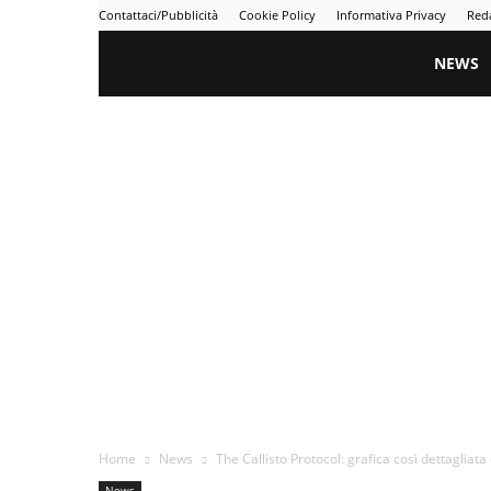
Contattaci/Pubblicità
Cookie Policy
Informativa Privacy
Red
Gametime
NEWS
Home
News
The Callisto Protocol: grafica così dettagliat
News