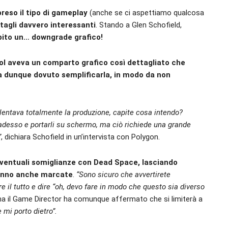
reso il tipo di gameplay
(anche se ci aspettiamo qualcosa
tagli davvero interessanti
. Stando a Glen Schofield,
bito un… downgrade grafico!
ol aveva un comparto grafico così dettagliato che
a dunque dovuto semplificarla, in modo da non
llentava totalmente la produzione, capite cosa intendo?
à adesso e portarli su schermo, ma ciò richiede una grande
”
, dichiara Schofield in un’intervista con Polygon.
 eventuali somiglianze con Dead Space, lasciando
ranno anche marcate
.
“Sono sicuro che avvertirete
are il tutto e dire “oh, devo fare in modo che questo sia diverso
ma il Game Director ha comunque affermato che si limiterà a
 mi porto dietro”.