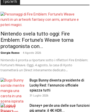
I più letti
Nintendo svela tutto oggi: Fire
Emblem: Fortune’s Weave torna
protagonista con...
Giorgia Russo
-
4 Agosto 2026
Nintendo è pronta a riportare sotto i riflettori Fire Emblem:
Fortune’s Weave. Oggi, 4 agosto, la casa di Kyoto
trasmetterà un Direct interamente dedicato...
Bugs Bunny diventa presidente di
Lucky Red: l’annuncio ufficiale
spiazza tutti
31 Luglio 2026
Disney+ perde una delle sue funzioni
più amate: il 4K HDR...