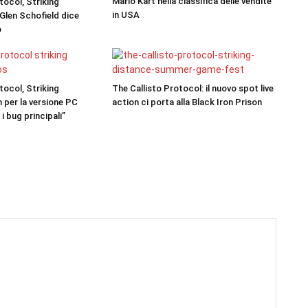
Mario Kart nella classifica delle vendite
tocol, Striking
in USA
 Glen Schofield dice
o
tocol, Striking
The Callisto Protocol: il nuovo spot live
 per la versione PC
action ci porta alla Black Iron Prison
 i bug principali”