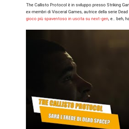
The Callisto Protocol è in sviluppo presso Striking 
ex-membri di Visceral Games, autrice della serie Dea
gioco più spaventoso in uscita su next-gen
, e… beh, h