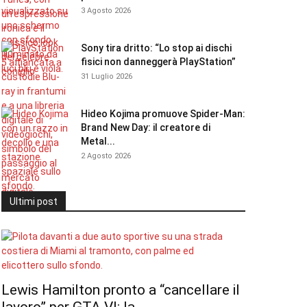
3 Agosto 2026
Sony tira dritto: “Lo stop ai dischi
fisici non danneggerà PlayStation”
31 Luglio 2026
Hideo Kojima promuove Spider-Man:
Brand New Day: il creatore di
Metal...
2 Agosto 2026
Ultimi post
Lewis Hamilton pronto a “cancellare il