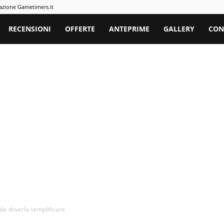
azione Gametimers.it
rs
RECENSIONI
OFFERTE
ANTEPRIME
GALLERY
CON
a da doverla semplificare