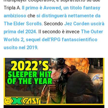
Tripla A.
Il primo è Avowed, un titolo fantasy
ambizioso
che
si distinguerà nettamente da
The Elder Scrolls
. Secondo
Jez Corden uscirà
prima del 2024.
Il secondo è invece
The Outer
Worlds 2, sequel dell’RPG fantascientifico
uscito nel 2019
.