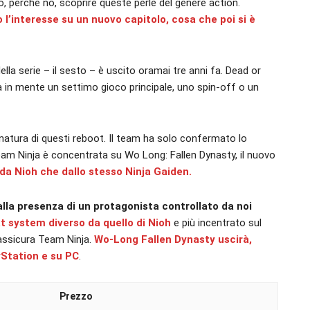
o, perché no, scoprire queste perle del genere action.
’interesse su un nuovo capitolo, cosa che poi si è
della serie – il sesto – è uscito oramai tre anni fa. Dead or
ia in mente un settimo gioco principale, uno spin-off o un
natura di questi reboot. Il team ha solo confermato lo
Team Ninja è concentrata su Wo Long: Fallen Dynasty, il nuovo
da Nioh che dallo stesso Ninja Gaiden.
alla presenza di un protagonista controllato da noi
 system diverso da quello di Nioh
e più incentrato sul
 assicura Team Ninja.
Wo-Long Fallen Dynasty uscirà,
yStation e su PC
.
Prezzo