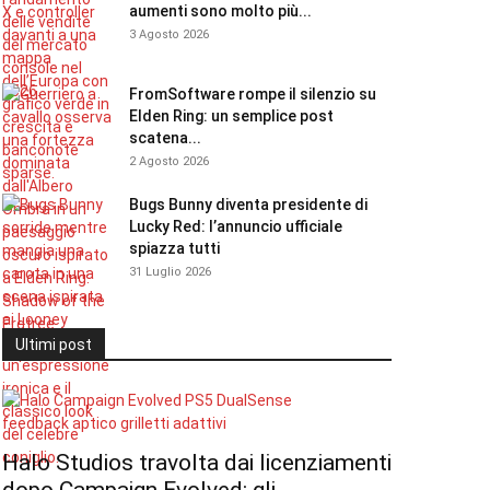
aumenti sono molto più...
3 Agosto 2026
FromSoftware rompe il silenzio su
Elden Ring: un semplice post
scatena...
2 Agosto 2026
Bugs Bunny diventa presidente di
Lucky Red: l’annuncio ufficiale
spiazza tutti
31 Luglio 2026
Ultimi post
Halo Studios travolta dai licenziamenti