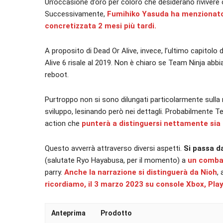
Un’occasione d’oro per coloro che desiderano rivivere 
Successivamente,
Fumihiko Yasuda ha menzionato l
concretizzata 2 mesi più tardi.
A proposito di Dead Or Alive, invece, l’ultimo capitolo 
Alive 6 risale al 2019. Non è chiaro se Team Ninja abb
reboot.
Purtroppo non si sono dilungati particolarmente sulla 
sviluppo, lesinando però nei dettagli. Probabilmente 
action che
punterà a distinguersi nettamente sia 
Questo avverrà attraverso diversi aspetti.
Si passa d
(salutate Ryo Hayabusa, per il momento) a
un combat
parry.
Anche la narrazione si distinguerà da Nioh
,
ricordiamo, il 3 marzo 2023 su console Xbox, Pla
Anteprima
Prodotto