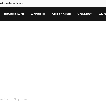
azione Gametimers.it
rs
RECENSIONI
OFFERTE
ANTEPRIME
GALLERY
CON
are! Team Ninja lavora...