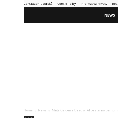
Contattaci/Pubblicità
Cookie Policy
Informativa Privacy
Red
Gametime
NEWS
Home
News
Ninja Gaiden e Dead or Alive stanno per torn
News