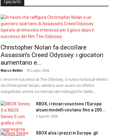
I più letti
Christopher Nolan fa decollare
Assassin’s Creed Odyssey: i giocatori
aumentano e...
Marco Bellini
-
30 Luglio 2026
L'enorme successo di The Odyssey, il nuovo kolossal diretto
da Christopher Nolan, sembra aver avuto un effetto
inaspettato anche sul mondo dei videogiochi. Nelle...
XBOX, i rincari scuotono l’Europa:
alcuni modelli costano fino a 200...
5 Agosto 2026
XBOX alza i prezzi in Europa: gli