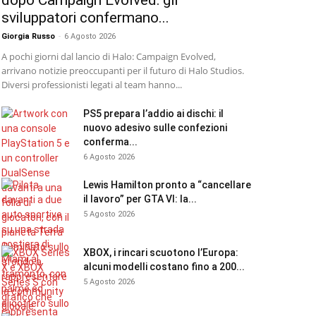
dopo Campaign Evolved: gli
sviluppatori confermano...
Giorgia Russo
-
6 Agosto 2026
A pochi giorni dal lancio di Halo: Campaign Evolved,
arrivano notizie preoccupanti per il futuro di Halo Studios.
Diversi professionisti legati al team hanno...
PS5 prepara l’addio ai dischi: il
nuovo adesivo sulle confezioni
conferma...
6 Agosto 2026
Lewis Hamilton pronto a “cancellare
il lavoro” per GTA VI: la...
5 Agosto 2026
XBOX, i rincari scuotono l’Europa:
alcuni modelli costano fino a 200...
5 Agosto 2026