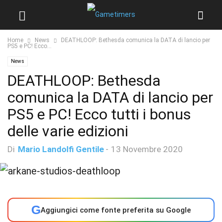
Home
News
DEATHLOOP: Bethesda comunica la DATA di lancio per
PS5 e PC! Ecco...
News
DEATHLOOP: Bethesda
comunica la DATA di lancio per
PS5 e PC! Ecco tutti i bonus
delle varie edizioni
Di
Mario Landolfi Gentile
-
13 Novembre 2020
G
Aggiungici come fonte preferita su Google